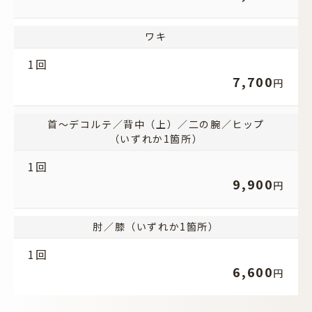
ワキ
1回
7,700
円
首～デコルテ／背中（上）／二の腕／ヒップ
（いずれか1箇所）
1回
9,900
円
肘／膝（いずれか1箇所）
1回
6,600
円