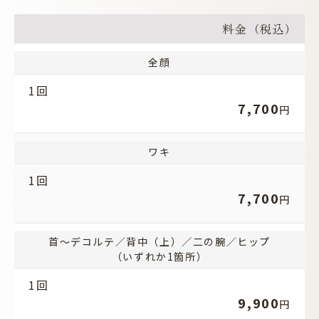
料金（税込）
全顔
1回
7,700
円
ワキ
1回
7,700
円
首～デコルテ／背中（上）／二の腕／ヒップ
（いずれか1箇所）
1回
9,900
円