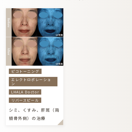
ピコトーニング
エレクトロポレーショ
ン
LHALA Doctor
リバースピール
シミ、くすみ、肝斑（両
頬骨外側）の治療